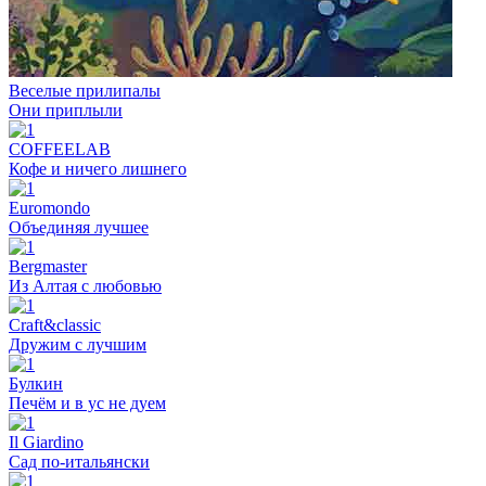
Веселые прилипалы
Они приплыли
COFFEELAB
Кофе и ничего лишнего
Euromondo
Объединяя лучшее
Bergmaster
Из Алтая с любовью
Craft&classic
Дружим с лучшим
Булкин
Печём и в ус не дуем
Il Giardino
Сад по-итальянски