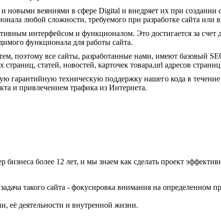
 новыми веяниями в сфере Digital и внедряет их при создании са
ионала любой сложности, требуемого при разработке сайта или 
тивным интерфейсом и функционалом. Это достигается за счет 
одимого функционала для работы сайта.
, поэтому все сайты, разработанные нами, имеют базовый SEO нас
х страниц, статей, новостей, карточек товара,url адресов страниц,
тную гарантийную техническую поддержку нашего кода в течени
кта и привлечением трафика из Интернета.
р бизнеса более 12 лет, и мы знаем как сделать проект эффекти
задача такого сайта - фокусировка внимания на определенном пр
и, её деятельности и внутренной жизни.