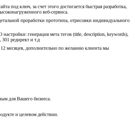
йта под ключ, за счет этого достигается быстрая разработка,
высоконагруженного веб-сервиса.
детальной проработки прототипа, отрисовки индивидуального
тройки: генерация мета тегов (title, description, keywords),
 301 редирект и т.д
е 12 месяцев, дополнительно по желанию клиента мы
вным для Вашего бизнеса.
одукте и целевом действии.